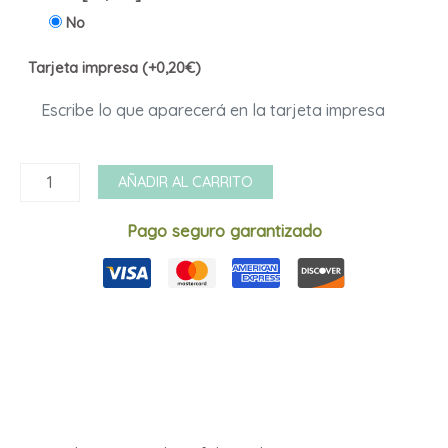
No
Tarjeta impresa (+0,20€)
Lima
AÑADIR AL CARRITO
cartón
12215
Pago seguro garantizado
dp
cantidad
Descripción