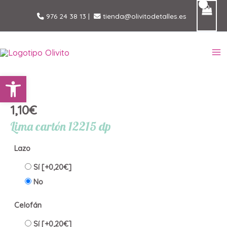
Ir
976 24 38 13
|
tienda@olivitodetalles.es
al
contenido
MA
Abrir barra de herramientas
M
1,10
€
Lima cartón 12215 dp
Lazo
Sí
[+0,20€]
No
Celofán
Sí
[+0,20€]