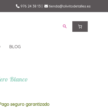
976 24 38 13
|
tienda@olivitodetalles.es
Buscar
O
BLOG
Vero Blanco
Pago seguro garantizado