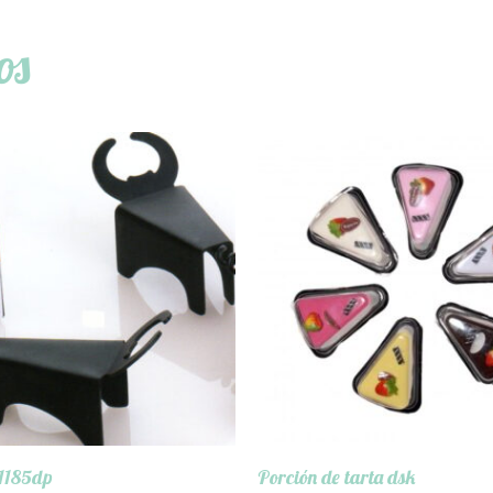
os
01185dp
Porción de tarta dsk