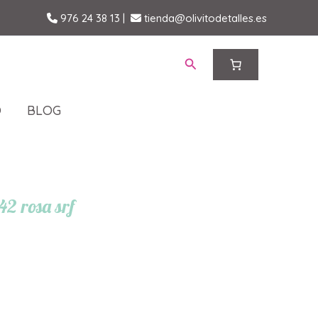
976 24 38 13
|
tienda@olivitodetalles.es
Buscar
O
BLOG
2 rosa srf