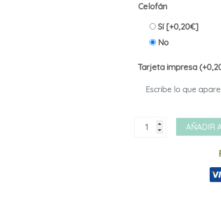
Celofán
Sí
[+0,20€]
No
Tarjeta impresa (+0,2
Abanico
AÑADIR 
anz
24142
rosa
srf
cantidad