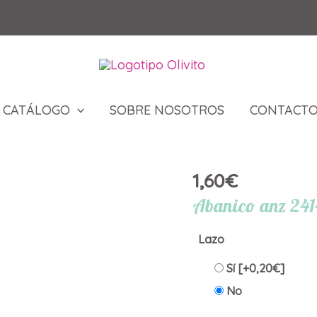
CATÁLOGO
SOBRE NOSOTROS
CONTACT
1,60
€
Abanico anz 2414
Lazo
Sí
[+0,20€]
No