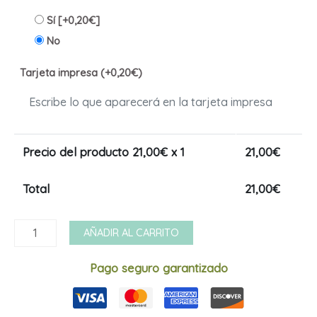
Sí
[+0,20€]
No
Tarjeta impresa (+0,20€)
Precio del producto
21,00
€ x 1
21,00
€
Total
21,00
€
Novios
AÑADIR AL CARRITO
avión
88
Pago seguro garantizado
cantidad