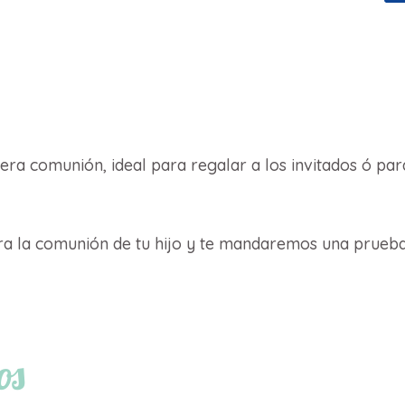
uds
cantidad
ra comunión, ideal para regalar a los invitados ó para
a la comunión de tu hijo y te mandaremos una prueba
os