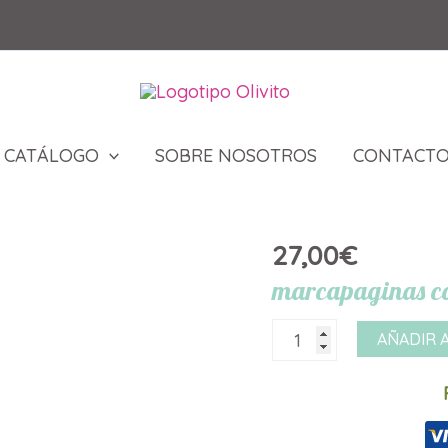
CATÁLOGO
SOBRE NOSOTROS
CONTACT
27,00
€
marcapaginas c
marcapaginas
AÑADIR 
comunion
niño5
30