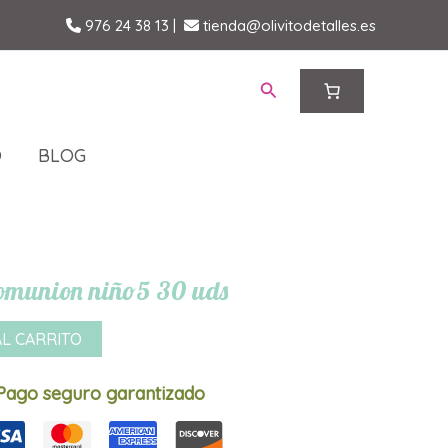
976 24 38 13
|
tienda@olivitodetalles.es
Buscar
O
BLOG
omunion niño5 30 uds
AL CARRITO
Pago seguro garantizado