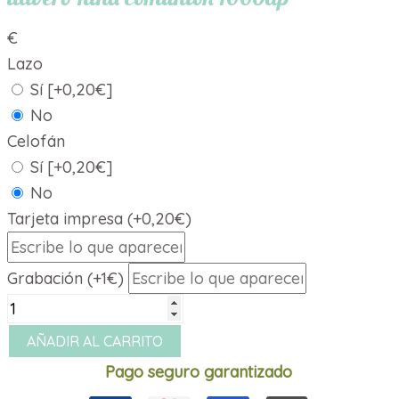
€
Lazo
Sí
[+0,20€]
No
Celofán
Sí
[+0,20€]
No
Tarjeta impresa (+0,20€)
Grabación (+1€)
llavero
niña
AÑADIR AL CARRITO
comunión
Pago seguro garantizado
1660dp