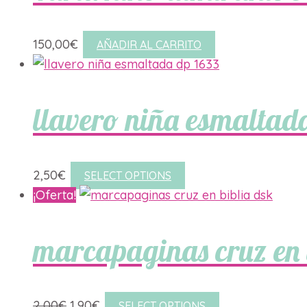
150,00
€
AÑADIR AL CARRITO
llavero niña esmaltad
2,50
€
SELECT OPTIONS
¡Oferta!
marcapaginas cruz en 
El
El
2,00
€
1,90
€
SELECT OPTIONS