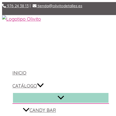
Ir
976 24 38 13
|
tienda@olivitodetalles.es
al
contenido
Buscar
INICIO
CATÁLOGO
ALTERNAR
MENÚ
CANDY BAR