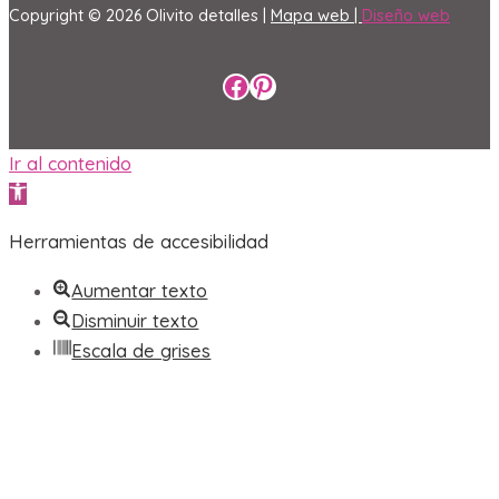
Copyright © 2026 Olivito detalles |
Mapa web |
Diseño web
Perfil de Facebook
Perfil de Pinterest
Ir al contenido
Abrir barra de herramientas
Herramientas de accesibilidad
Aumentar texto
Disminuir texto
Escala de grises
Alto contraste
Contraste negativo
Fondo claro
Subrayar enlaces