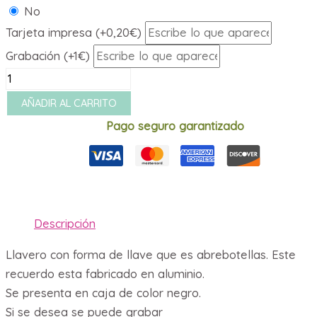
No
Tarjeta impresa (+0,20€)
Grabación (+1€)
LLavero
abrebotellas
AÑADIR AL CARRITO
0011275
Pago seguro garantizado
dp
cantidad
Descripción
Llavero con forma de llave que es abrebotellas. Este
recuerdo esta fabricado en aluminio.
Se presenta en caja de color negro.
Si se desea se puede grabar