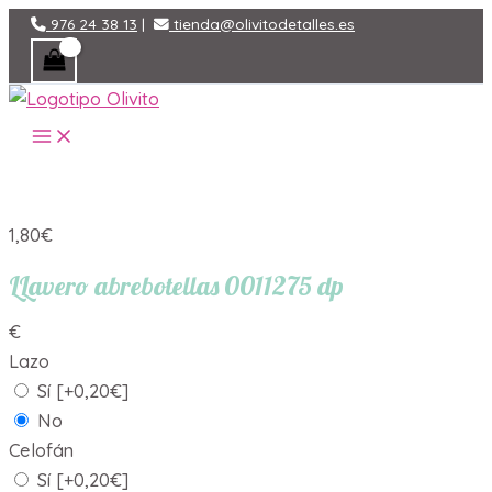
Ir
976 24 38 13
|
tienda@olivitodetalles.es
al
contenido
MAIN
MENU
1,80
€
LLavero abrebotellas 0011275 dp
€
Lazo
Sí
[+0,20€]
No
Celofán
Sí
[+0,20€]