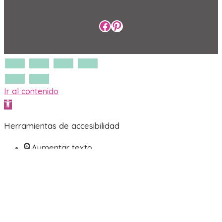
Perfil de Facebook
Perfil de Pinterest
Ir al contenido
Abrir barra de herramientas
Herramientas de accesibilidad
Aumentar texto
Disminuir texto
Escala de grises
Alto contraste
Contraste negativo
Fondo claro