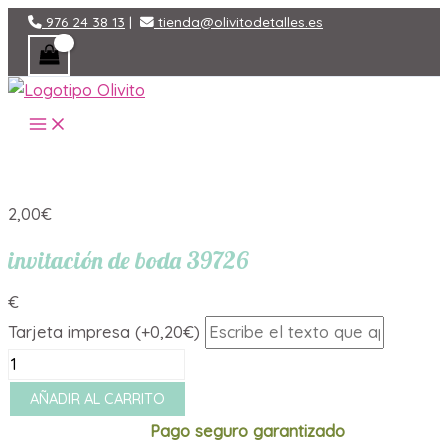
Ir
976 24 38 13
|
tienda@olivitodetalles.es
al
contenido
MAIN
MENU
2,00
€
invitación de boda 39726
€
Tarjeta impresa (+0,20€)
invitación
de
AÑADIR AL CARRITO
boda
Pago seguro garantizado
39726