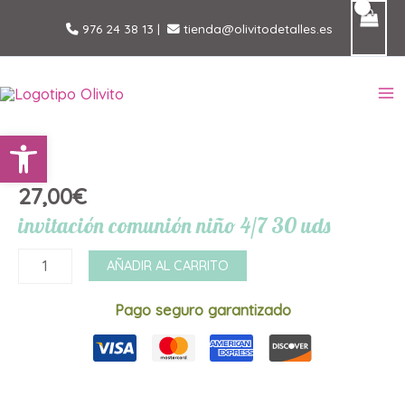
Ir
976 24 38 13
|
tienda@olivitodetalles.es
al
contenido
MA
Abrir barra de herramientas
M
27,00
€
invitación comunión niño 4/7 30 uds
invitación
AÑADIR AL CARRITO
comunión
niño
Pago seguro garantizado
4/7
30
uds