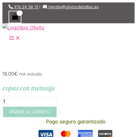
Ir
976 24 38 13
|
tienda@olivitodetalles.es
al
contenido
MAIN
MENU
18,00
€
IVA incluído
copas con mensaje
copas
con
AÑADIR AL CARRITO
mensaje
Pago seguro garantizado
cantidad