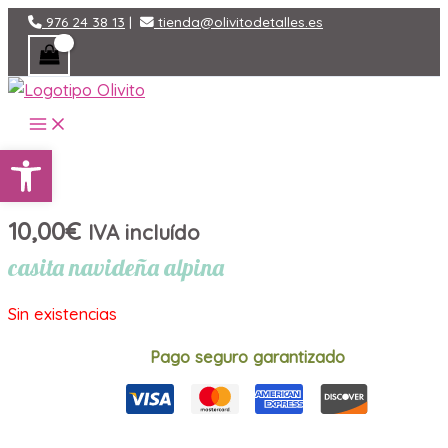
Ir
976 24 38 13
|
tienda@olivitodetalles.es
al
contenido
MAIN
MENU
Abrir barra de herramientas
10,00
€
IVA incluído
casita navideña alpina
Sin existencias
Pago seguro garantizado