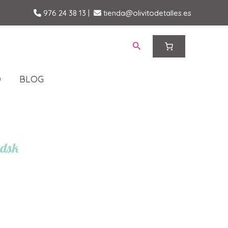
976 24 38 13
|
tienda@olivitodetalles.es
Buscar
O
BLOG
 dsk