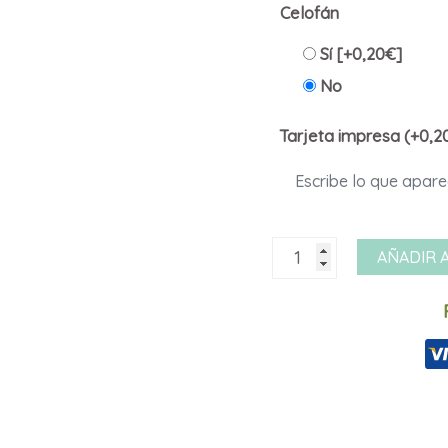
Celofán
Sí
[+0,20€]
No
Tarjeta impresa (+0,2
Brazo
AÑADIR 
de
gitano
dsk
cantidad