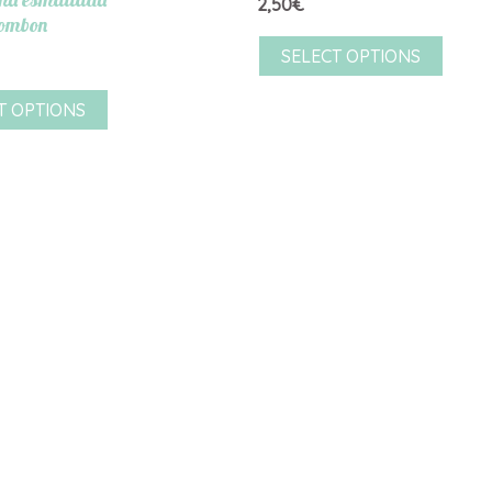
2,50
€
ombon
SELECT OPTIONS
T OPTIONS