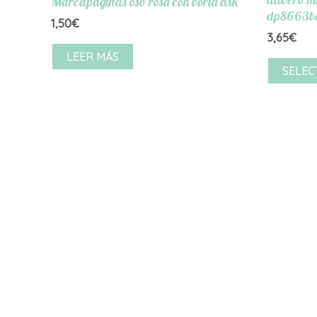
Marcapaginas oso rosa con borla dsk
dp8663b
1,50
€
3,65
€
LEER MÁS
SELEC