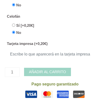
No
Celofán
Sí
[+0,20€]
No
Tarjeta impresa (+0,20€)
Bombon
AÑADIR AL CARRITO
de
semillas
Pago seguro garantizado
0040118
cantidad