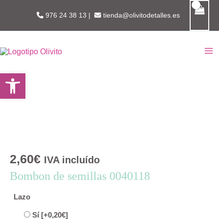
Ir
976 24 38 13
|
tienda@olivitodetalles.es
al
contenido
MA
Abrir barra de herramientas
M
2,60
€
IVA incluído
Bombon de semillas 0040118
Lazo
Sí
[+0,20€]