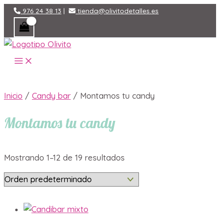
Ir
976 24 38 13
|
tienda@olivitodetalles.es
al
contenido
MAIN
MENU
Inicio
/
Candy bar
/ Montamos tu candy
Montamos tu candy
Mostrando 1–12 de 19 resultados